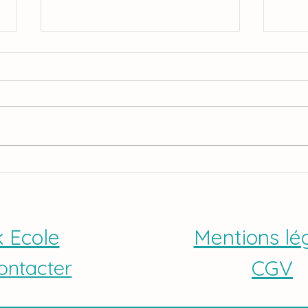
Toupiti juin 2026 - Après bef la sé
Débou
ou
de la 
k Ecole
Mentions lé
ontacter
CGV