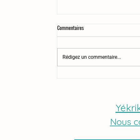
Commentaires
Rédigez un commentaire...
KAJOU Juin 2026 - Kajou s'occupe
de ses bêtes
Yékri
Nous c