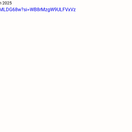
in 2025
pAmMLDG68w?si=WB8rMzgW9ULFVxVz