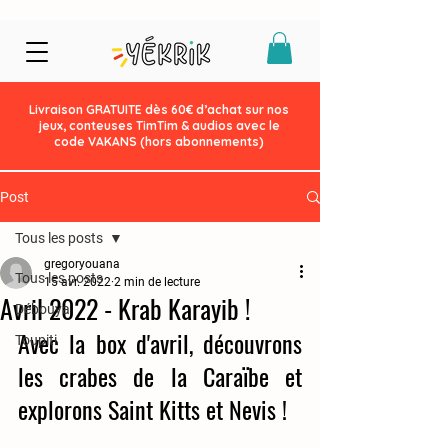
Livraison GRATUITE dès 60€ d’achat sur nos
jeux, conteuses TimTim & audios avec le
code VAKANS (hors abonnements)
Post
Tous les posts
gregoryouana
Tous les posts
15 avr. 2022
2 min de lecture
Avril 2022 - Krab Karayib !
Débouya
Avec la box d'avril, découvrons 
Toupiti
les crabes de la Caraïbe et 
explorons Saint Kitts et Nevis !